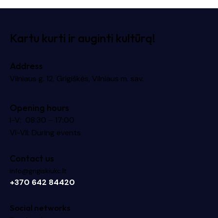
Kartu kurti ir auginti kultūrą!
Address
Vilniaus g. 12, Grigiškės, Vilniaus m. sav.
Opening hours
I-V: 08:30 – 17:00
VI-VII: During events
Contact us
info@grigiskiukc.lt
+370 642 84420
Social networks