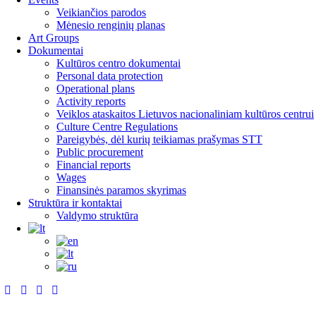
Veikiančios parodos
Mėnesio renginių planas
Art Groups
Dokumentai
Kultūros centro dokumentai
Personal data protection
Operational plans
Activity reports
Veiklos ataskaitos Lietuvos nacionaliniam kultūros centrui
Culture Centre Regulations
Pareigybės, dėl kurių teikiamas prašymas STT
Public procurement
Financial reports
Wages
Finansinės paramos skyrimas
Struktūra ir kontaktai
Valdymo struktūra