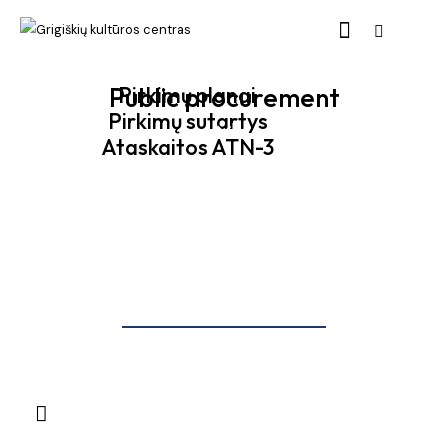
Public procurement
Pirkimų planai
Pirkimų sutartys
Ataskaitos ATN-3