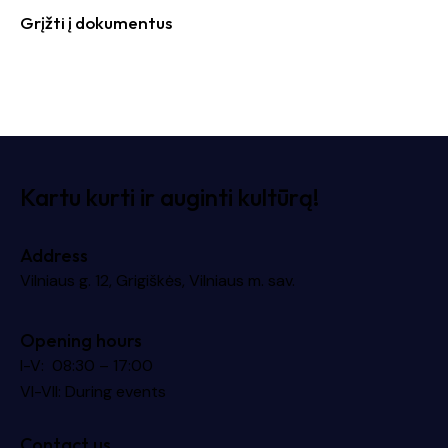
Grįžti į dokumentus
Kartu kurti ir auginti kultūrą!
Address
Vilniaus g. 12, Grigiškės, Vilniaus m. sav.
Opening hours
I-V: 08:30 – 17:00
VI-VII: During events
Contact us