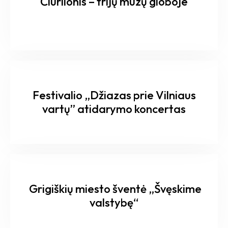
Čiurlionis – trijų mūzų globoje
Festivalio „Džiazas prie Vilniaus
vartų” atidarymo koncertas
Grigiškių miesto šventė „Švęskime
valstybę“