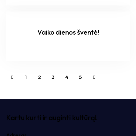
Vaiko dienos šventė!
1
2
3
>
4
5
Kartu kurti ir auginti kultūrą!
Adresas