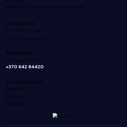
Vilniaus g. 12, Grigiškės, Vilniaus m. sav.
Darbo laikas
I-V: 08:30 – 17:00
VI-VII: Renginių metu
Susisiekime
info@grigiskiukc.lt
+370 642 84420
Socialiniai tinklai
Facebook
Youtube
Intagram