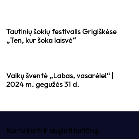
Tautinių šokių festivalis Grigiškėse
„Ten, kur šoka laisvė“
Vaikų šventė „Labas, vasarėle!“ |
2024 m. gegužės 31 d.
Kartu kurti ir auginti kultūrą!