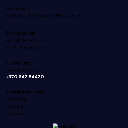
Adresas
Vilniaus g. 12, Grigiškės, Vilniaus m. sav.
Darbo laikas
I-V: 08:30 – 17:00
VI-VII: Renginių metu
Susisiekime
info@grigiskiukc.lt
+370 642 84420
Socialiniai tinklai
Facebook
Youtube
Intagram