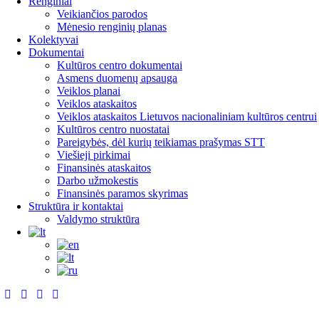
Renginiai
Veikiančios parodos
Mėnesio renginių planas
Kolektyvai
Dokumentai
Kultūros centro dokumentai
Asmens duomenų apsauga
Veiklos planai
Veiklos ataskaitos
Veiklos ataskaitos Lietuvos nacionaliniam kultūros centrui
Kultūros centro nuostatai
Pareigybės, dėl kurių teikiamas prašymas STT
Viešieji pirkimai
Finansinės ataskaitos
Darbo užmokestis
Finansinės paramos skyrimas
Struktūra ir kontaktai
Valdymo struktūra