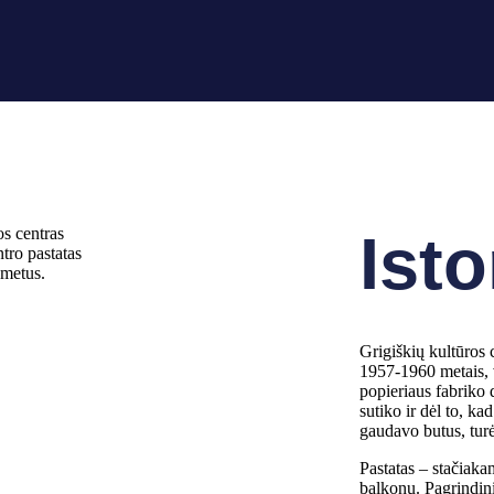
Isto
tro pastatas
metus.
Grigiškių kultūros 
1957-1960 metais, 
popieriaus fabriko 
sutiko ir dėl to, ka
gaudavo butus, turėj
Pastatas – stačiak
balkonu. Pagrindinį