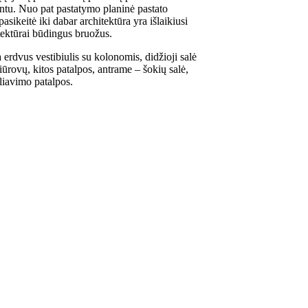
tu. Nuo pat pastatymo planinė pastato
asikeitė iki dabar architektūra yra išlaikiusi
tektūrai būdingus bruožus.
erdvus vestibiulis su kolonomis, didžioji salė
iūrovų, kitos patalpos, antrame – šokių salė,
liavimo patalpos.