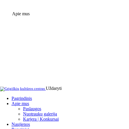
Apie mus
Uždaryti
Pagrindinis
Apie mus
Paslaugos
Nuotraukų galerija
Karjera | Konkursai
Naujienos