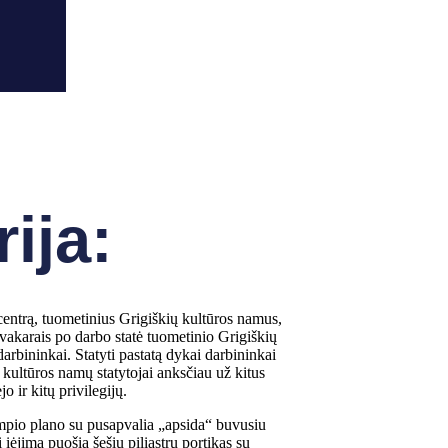
rija:
centrą, tuometinius Grigiškių kultūros namus,
vakarais po darbo statė tuometinio Grigiškių
darbininkai. Statyti pastatą dykai darbininkai
d kultūros namų statytojai anksčiau už kitus
o ir kitų privilegijų.
ampio plano su pusapvalia „apsida“ buvusiu
 įėjimą puošia šešių piliastrų portikas su