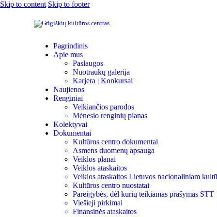
Skip to content
Skip to footer
Pagrindinis
Apie mus
Paslaugos
Nuotraukų galerija
Karjera | Konkursai
Naujienos
Renginiai
Veikiančios parodos
Mėnesio renginių planas
Kolektyvai
Dokumentai
Kultūros centro dokumentai
Asmens duomenų apsauga
Veiklos planai
Veiklos ataskaitos
Veiklos ataskaitos Lietuvos nacionaliniam kultū
Kultūros centro nuostatai
Pareigybės, dėl kurių teikiamas prašymas STT
Viešieji pirkimai
Finansinės ataskaitos