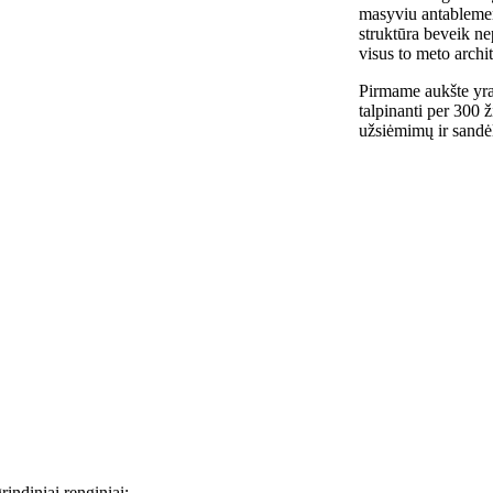
masyviu antablemen
struktūra beveik nep
visus to meto archi
Pirmame aukšte yra 
talpinanti per 300 ž
užsiėmimų ir sandė
indiniai renginiai: