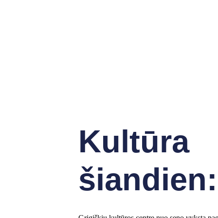
Kultūra
šiandien:
Grigiškių kultūros centre nuo seno vyksta pagr