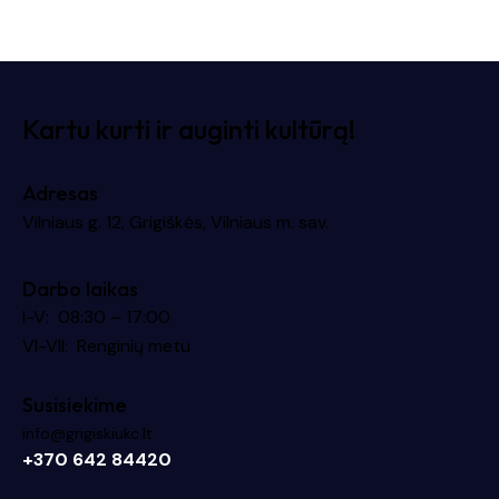
Kartu kurti ir auginti kultūrą!
Adresas
Vilniaus g. 12, Grigiškės, Vilniaus m. sav.
Darbo laikas
I-V: 08:30 – 17:00
VI-VII: Renginių metu
Susisiekime
info@grigiskiukc.lt
+370 642 84420