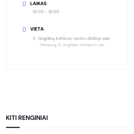
LAIKAS
16:00 - 18:00
VIETA
Grigiškių kultūros centro didžioji salė
Vilniaus g. 12, Grigiškės, Vilniaus m. sav.
KITI RENGINIAI