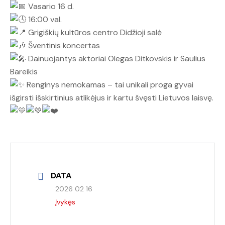
Vasario 16 d.
16:00 val.
Grigiškių kultūros centro Didžioji salė
Šventinis koncertas
Dainuojantys aktoriai Olegas Ditkovskis ir Saulius
Bareikis
Renginys nemokamas – tai unikali proga gyvai
išgirsti išskirtinius atlikėjus ir kartu švęsti Lietuvos laisvę.
DATA
2026 02 16
Įvykęs