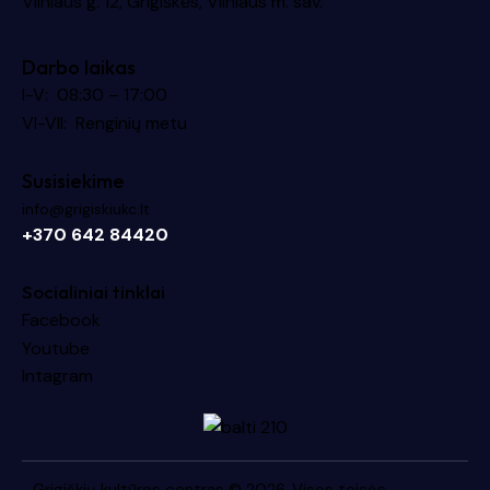
Vilniaus g. 12, Grigiškės, Vilniaus m. sav.
Darbo laikas
I-V: 08:30 – 17:00
VI-VII: Renginių metu
Susisiekime
info@grigiskiukc.lt
+370 642 84420
Socialiniai tinklai
Facebook
Youtube
Intagram