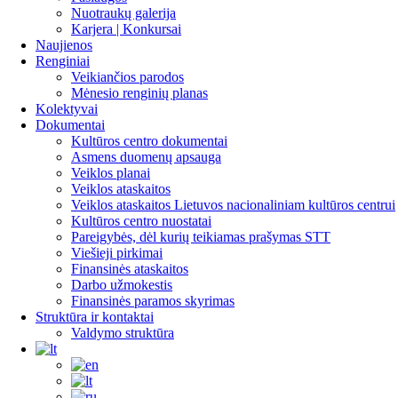
Nuotraukų galerija
Karjera | Konkursai
Naujienos
Renginiai
Veikiančios parodos
Mėnesio renginių planas
Kolektyvai
Dokumentai
Kultūros centro dokumentai
Asmens duomenų apsauga
Veiklos planai
Veiklos ataskaitos
Veiklos ataskaitos Lietuvos nacionaliniam kultūros centrui
Kultūros centro nuostatai
Pareigybės, dėl kurių teikiamas prašymas STT
Viešieji pirkimai
Finansinės ataskaitos
Darbo užmokestis
Finansinės paramos skyrimas
Struktūra ir kontaktai
Valdymo struktūra