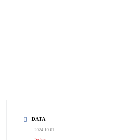
DATA
2024 10 01
Įvykęs