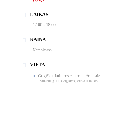
LAIKAS
17:00 - 18:00
KAINA
Nemokama
VIETA
Grigiškių kultūros centro mažoji salė
Vilniaus g. 12, Grigiškės, Vilniaus m. sav.