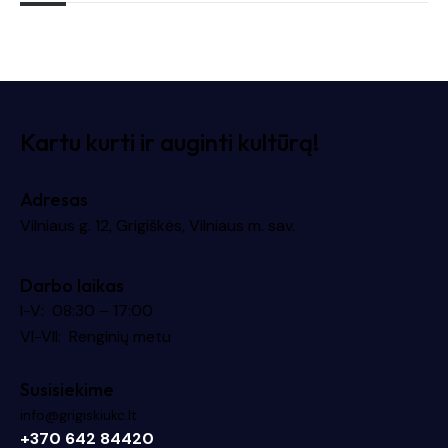
Kartu kurti ir auginti kultūrą!
Adresas
Vilniaus g. 12, Grigiškės, Vilniaus m. sav.
Darbo laikas
I-V: 08:30 – 17:00
VI-VII: Renginių metu
Susisiekime
info@grigiskiukc.lt
+370 642 84420