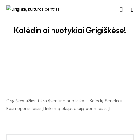
Kalėdiniai nuotykiai Grigiškėse!
Grigiškes užlies tikra šventinė nuotaika – Kalėdų Senelis ir
Besmegenis leisis į linksmą ekspediciją per miestelį!