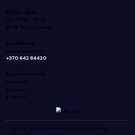
Darbo laikas
I-V: 08:30 – 17:00
VI-VII: Renginių metu
Susisiekime
info@grigiskiukc.lt
+370 642 84420
Socialiniai tinklai
Facebook
Youtube
Intagram
Grigiškių kultūros centras
© 2026. Visos teisės
saugomos