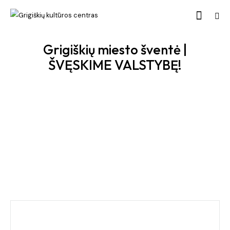
Grigiškių miesto šventė |
ŠVĘSKIME VALSTYBĘ!