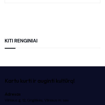
KITI RENGINIAI
Kartu kurti ir auginti kultūrą!
Adresas
Vilniaus g. 12, Grigiškės, Vilniaus m. sav.