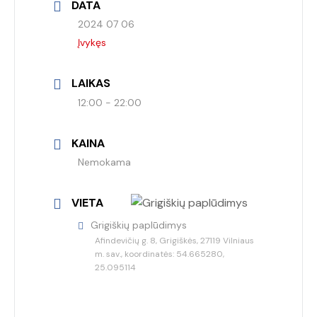
DATA
2024 07 06
Įvykęs
LAIKAS
12:00 - 22:00
KAINA
Nemokama
VIETA
Grigiškių paplūdimys
Afindevičių g. 8, Grigiškės, 27119 Vilniaus
m. sav., koordinatės: 54.665280,
25.095114