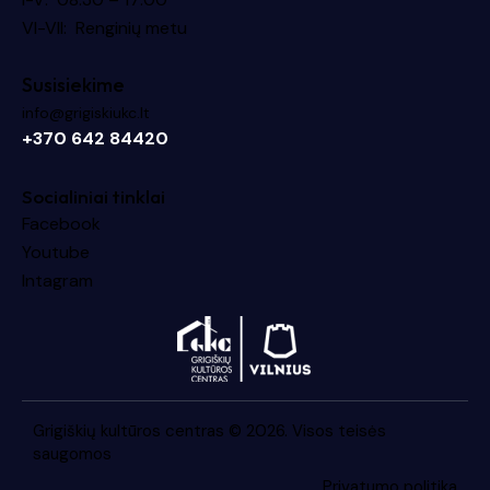
VI-VII: Renginių metu
Susisiekime
info@grigiskiukc.lt
+370 642 84420
Socialiniai tinklai
Facebook
Youtube
Intagram
Grigiškių kultūros centras
© 2026. Visos teisės
saugomos
Privatumo politika