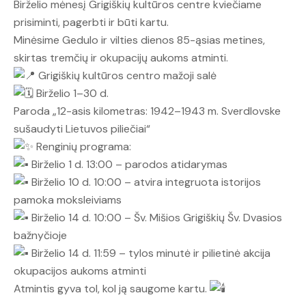
Birželio mėnesį Grigiškių kultūros centre kviečiame
prisiminti, pagerbti ir būti kartu.
Minėsime Gedulo ir vilties dienos 85-ąsias metines,
skirtas tremčių ir okupacijų aukoms atminti.
Grigiškių kultūros centro mažoji salė
Birželio 1–30 d.
Paroda „12-asis kilometras: 1942–1943 m. Sverdlovske
sušaudyti Lietuvos piliečiai“
Renginių programa:
Birželio 1 d. 13:00 – parodos atidarymas
Birželio 10 d. 10:00 – atvira integruota istorijos
pamoka moksleiviams
Birželio 14 d. 10:00 – Šv. Mišios Grigiškių Šv. Dvasios
bažnyčioje
Birželio 14 d. 11:59 – tylos minutė ir pilietinė akcija
okupacijos aukoms atminti
Atmintis gyva tol, kol ją saugome kartu.