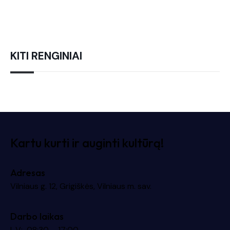
KITI RENGINIAI
Kartu kurti ir auginti kultūrą!
Adresas
Vilniaus g. 12, Grigiškės, Vilniaus m. sav.
Darbo laikas
I-V: 08:30 – 17:00