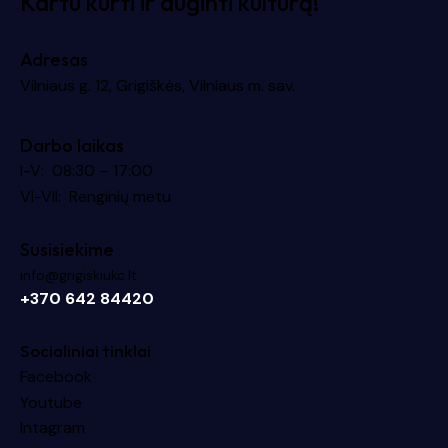
Kartu kurti ir auginti kultūrą!
Adresas
Vilniaus g. 12, Grigiškės, Vilniaus m. sav.
Darbo laikas
I-V: 08:30 – 17:00
VI-VII: Renginių metu
Susisiekime
info@grigiskiukc.lt
+370 642 84420
Socialiniai tinklai
Facebook
Youtube
Intagram