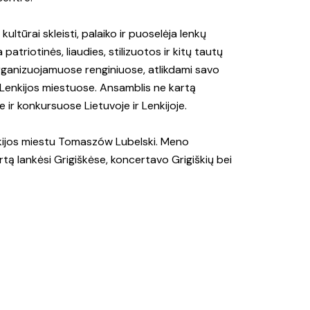
kultūrai skleisti, palaiko ir puoselėja lenkų
patriotinės, liaudies, stilizuotos ir kitų tautų
organizuojamuose renginiuose, atlikdami savo
Lenkijos miestuose. Ansamblis ne kartą
 ir konkursuose Lietuvoje ir Lenkijoje.
nkijos miestu Tomaszów Lubelski. Meno
ą lankėsi Grigiškėse, koncertavo Grigiškių bei