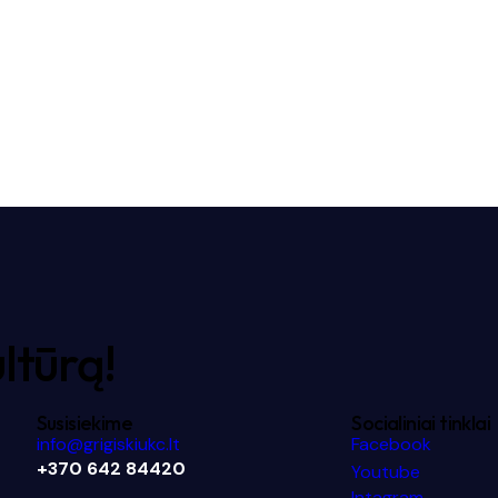
ultūrą!
Susisiekime
Socialiniai tinklai
info@grigiskiukc.lt
Facebook
+370 642 84420
Youtube
Intagram