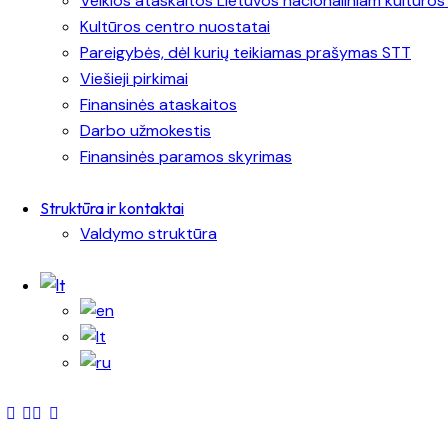
Veiklos ataskaitos Lietuvos nacionaliniam kultūros
Kultūros centro nuostatai
Pareigybės, dėl kurių teikiamas prašymas STT
Viešieji pirkimai
Finansinės ataskaitos
Darbo užmokestis
Finansinės paramos skyrimas
Struktūra ir kontaktai
Valdymo struktūra