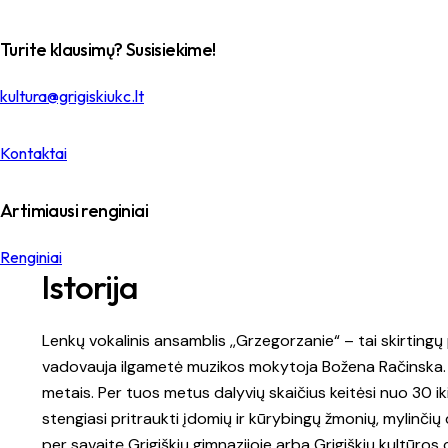
Turite klausimų? Susisiekime!
kultura@grigiskiukc.lt
Kontaktai
Artimiausi renginiai
Renginiai
Istorija
Lenkų vokalinis ansamblis ,,Grzegorzanie“ – tai skirting
vadovauja ilgametė muzikos mokytoja Božena Račinska.
metais. Per tuos metus dalyvių skaičius keitėsi nuo 30 
stengiasi pritraukti įdomių ir kūrybingų žmonių, mylinčių
per savaitę Grigiškių gimnazijoje arba Grigiškių kultūros 