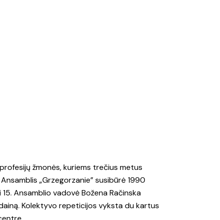
ų profesijų žmonės, kuriems trečius metus
 Ansamblis „Grzegorzanie” susibūrė 1990
iki 15. Ansamblio vadovė Božena Račinska
 dainą. Kolektyvo repeticijos vyksta du kartus
centre.