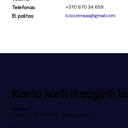
Telefonas:
+370 670 34 659
El. paštas:
b.bozenaaa@gmail.com
Kartu kurti ir auginti k
Adresas
Vilniaus g. 12, Grigiškės, Vilniaus m. sav.