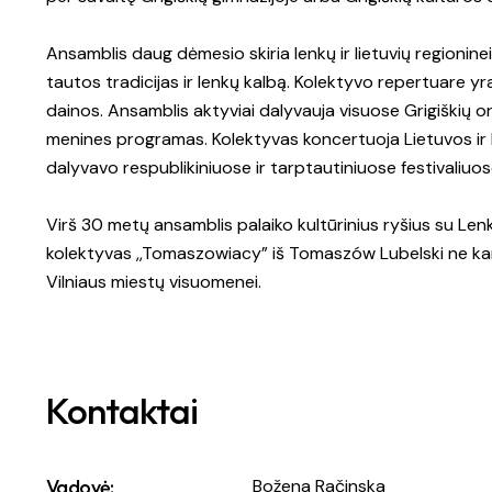
Ansamblis daug dėmesio skiria lenkų ir lietuvių regioninei 
tautos tradicijas ir lenkų kalbą. Kolektyvo repertuare yra 
dainos. Ansamblis aktyviai dalyvauja visuose Grigiškių 
menines programas. Kolektyvas koncertuoja Lietuvos ir 
dalyvavo respublikiniuose ir tarptautiniuose festivaliuose
Virš 30 metų ansamblis palaiko kultūrinius ryšius su Le
kolektyvas ,,Tomaszowiacy” iš Tomaszów Lubelski ne kart
Vilniaus miestų visuomenei.
Kontaktai
Vadovė:
Božena Račinska