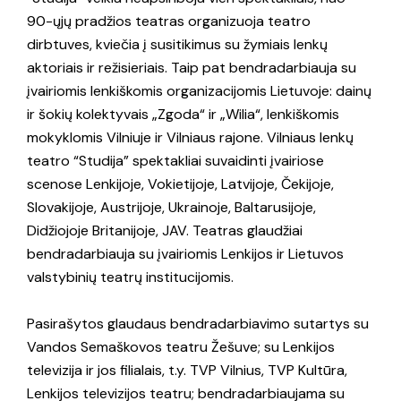
90-ųjų pradžios teatras organizuoja teatro
dirbtuves, kviečia į susitikimus su žymiais lenkų
aktoriais ir režisieriais. Taip pat bendradarbiauja su
įvairiomis lenkiškomis organizacijomis Lietuvoje: dainų
ir šokių kolektyvais „Zgoda“ ir „Wilia“, lenkiškomis
mokyklomis Vilniuje ir Vilniaus rajone. Vilniaus lenkų
teatro “Studija” spektakliai suvaidinti įvairiose
scenose Lenkijoje, Vokietijoje, Latvijoje, Čekijoje,
Slovakijoje, Austrijoje, Ukrainoje, Baltarusijoje,
Didžiojoje Britanijoje, JAV. Teatras glaudžiai
bendradarbiauja su įvairiomis Lenkijos ir Lietuvos
valstybinių teatrų institucijomis.
Pasirašytos glaudaus bendradarbiavimo sutartys su
Vandos Semaškovos teatru Žešuve; su Lenkijos
televizija ir jos filialais, t.y. TVP Vilnius, TVP Kultūra,
Lenkijos televizijos teatru; bendradarbiaujama su