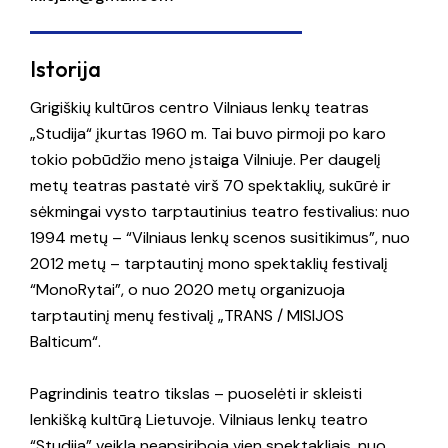
Istorija
Grigiškių kultūros centro Vilniaus lenkų teatras
„Studija“ įkurtas 1960 m. Tai buvo pirmoji po karo
tokio pobūdžio meno įstaiga Vilniuje. Per daugelį
metų teatras pastatė virš 70 spektaklių, sukūrė ir
sėkmingai vysto tarptautinius teatro festivalius: nuo
1994 metų – “Vilniaus lenkų scenos susitikimus”, nuo
2012 metų – tarptautinį mono spektaklių festivalį
“MonoRytai”, o nuo 2020 metų organizuoja
tarptautinį menų festivalį „TRANS / MISIJOS
Balticum“.
Pagrindinis teatro tikslas – puoselėti ir skleisti
lenkišką kultūrą Lietuvoje. Vilniaus lenkų teatro
“Studija” veikla neapsiriboja vien spektakliais, nuo