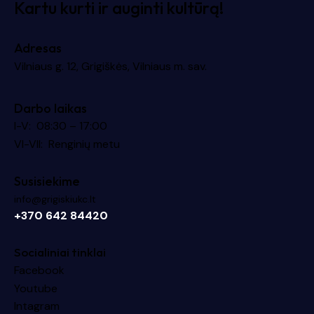
Kartu kurti ir auginti kultūrą!
Adresas
Vilniaus g. 12, Grigiškės, Vilniaus m. sav.
Darbo laikas
I-V: 08:30 – 17:00
VI-VII: Renginių metu
Susisiekime
info@grigiskiukc.lt
+370 642 84420
Socialiniai tinklai
Facebook
Youtube
Intagram